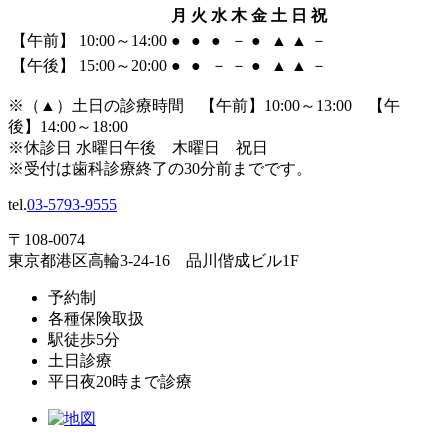
月
火
水
木
金
土
日
祝
【午前】 10:00～14:00
●
●
●
－
●
▲
▲
－
【午後】 15:00～20:00
●
●
－
－
●
▲
▲
－
※（
▲
）土日の診療時間 【午前】10:00～13:00 【午
後】14:00～18:00
※休診日 水曜日午後 木曜日 祝日
※受付は歯科診療終了の30分前までです。
tel.
03-5793-9555
〒108-0074
東京都港区高輪3-24-16 品川偕成ビル1F
予約制
各種保険取扱
駅徒歩5分
土日診療
平日夜20時まで診療