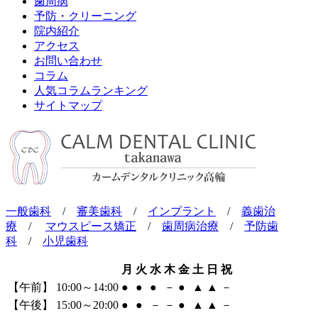
歯周病
予防・クリーニング
院内紹介
アクセス
お問い合わせ
コラム
人気コラムランキング
サイトマップ
一般歯科
/
審美歯科
/
インプラント
/
義歯治
療
/
マウスピース矯正
/
歯周病治療
/
予防歯
科
/
小児歯科
月
火
水
木
金
土
日
祝
【午前】 10:00～14:00
●
●
●
－
●
▲
▲
－
【午後】 15:00～20:00
●
●
－
－
●
▲
▲
－