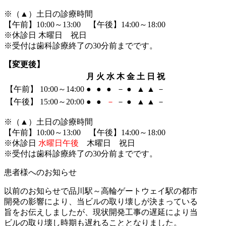
※（
▲
）土日の診療時間
【午前】10:00～13:00 【午後】14:00～18:00
※休診日 木曜日 祝日
※受付は歯科診療終了の30分前までです。
【変更後】
月
火
水
木
金
土
日
祝
【午前】 10:00～14:00
●
●
●
－
●
▲
▲
－
【午後】 15:00～20:00
●
●
－
－
●
▲
▲
－
※（
▲
）土日の診療時間
【午前】10:00～13:00 【午後】14:00～18:00
※休診日
水曜日午後
木曜日 祝日
※受付は歯科診療終了の30分前までです。
患者様へのお知らせ
以前のお知らせで品川駅～高輪ゲートウェイ駅の都市
開発の影響により、当ビルの取り壊しが決まっている
旨をお伝えしましたが、現状開発工事の遅延により当
ビルの取り壊し時期も遅れることとなりました。