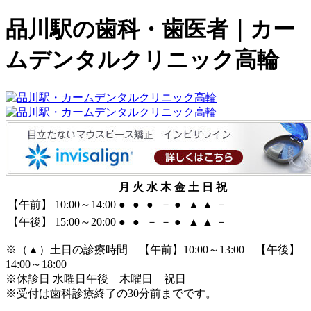
品川駅の歯科・歯医者｜カー
ムデンタルクリニック高輪
月
火
水
木
金
土
日
祝
【午前】 10:00～14:00
●
●
●
－
●
▲
▲
－
【午後】 15:00～20:00
●
●
－
－
●
▲
▲
－
※（
▲
）土日の診療時間 【午前】10:00～13:00 【午後】
14:00～18:00
※休診日 水曜日午後 木曜日 祝日
※受付は歯科診療終了の30分前までです。