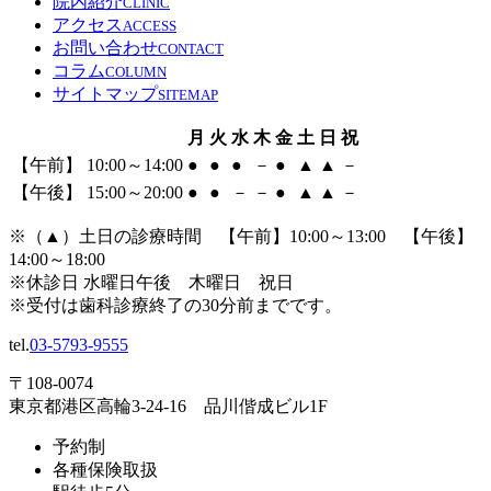
院内紹介
CLINIC
アクセス
ACCESS
お問い合わせ
CONTACT
コラム
COLUMN
サイトマップ
SITEMAP
月
火
水
木
金
土
日
祝
【午前】 10:00～14:00
●
●
●
－
●
▲
▲
－
【午後】 15:00～20:00
●
●
－
－
●
▲
▲
－
※（
▲
）土日の診療時間 【午前】10:00～13:00 【午後】
14:00～18:00
※休診日 水曜日午後 木曜日 祝日
※受付は歯科診療終了の30分前までです。
tel.
03-5793-9555
〒108-0074
東京都港区高輪3-24-16 品川偕成ビル1F
予約制
各種保険取扱