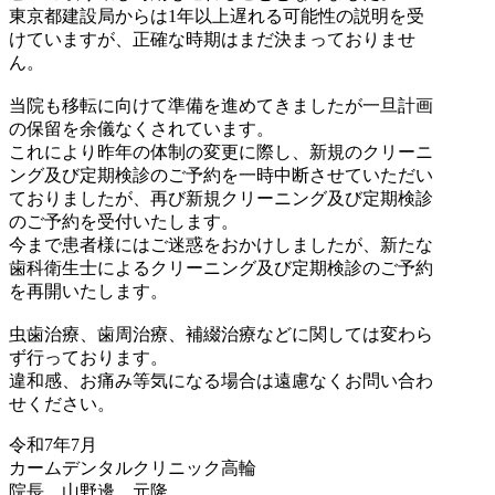
東京都建設局からは1年以上遅れる可能性の説明を受
けていますが、正確な時期はまだ決まっておりませ
ん。
当院も移転に向けて準備を進めてきましたが一旦計画
の保留を余儀なくされています。
これにより昨年の体制の変更に際し、新規のクリーニ
ング及び定期検診のご予約を一時中断させていただい
ておりましたが、
再び新規クリーニング及び定期検診
のご予約を受付
いたします。
今まで患者様にはご迷惑をおかけしましたが、
新たな
歯科衛生士によるクリーニング及び定期検診のご予約
を再開
いたします。
虫歯治療、歯周治療、補綴治療などに関しては変わら
ず行っております。
違和感、お痛み等気になる場合は遠慮なくお問い合わ
せください。
令和7年7月
カームデンタルクリニック高輪
院長 山野邊 元隆