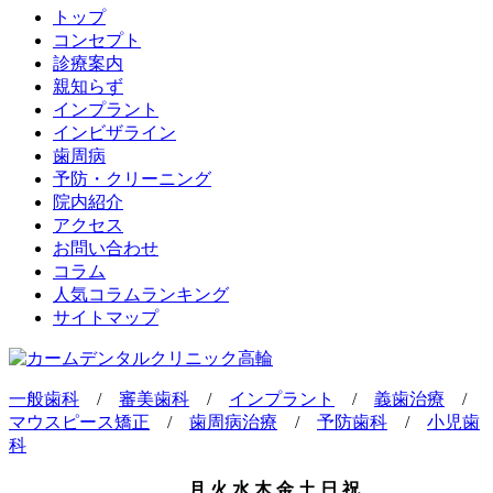
トップ
コンセプト
診療案内
親知らず
インプラント
インビザライン
歯周病
予防・クリーニング
院内紹介
アクセス
お問い合わせ
コラム
人気コラムランキング
サイトマップ
一般歯科
/
審美歯科
/
インプラント
/
義歯治療
/
マウスピース矯正
/
歯周病治療
/
予防歯科
/
小児歯
科
月
火
水
木
金
土
日
祝