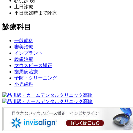
駅徒歩5分
土日診療
平日夜20時まで診療
診療科目
一般歯科
審美治療
インプラント
義歯治療
マウスピース矯正
歯周病治療
予防・クリーニング
小児歯科