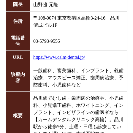
院長
山野邊 元隆
〒
108-0074
東京都
港区
高輪3-24-16 品川
住所
偕成ビル1F
電話番
03-5793-9555
号
URL
https://www.calm-dental.jp/
一般歯科、審美歯科、インプラント、義歯
診療内
治療、マウスピース矯正、歯周病治療、予
容
防歯科、小児歯科など
品川駅でむし歯・歯周病の治療や、小児歯
科、小児矯正歯科、ホワイトニング、イン
プラント、インビザラインの歯医者なら
概要
【カームデンタルクリニック高輪】。品川
駅から徒歩5分、土曜・日曜も診療してい