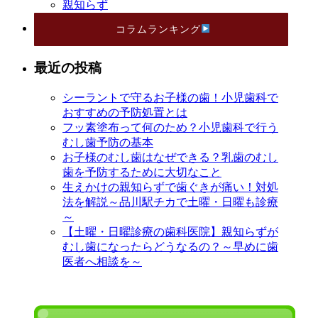
親知らず
コラムランキング
最近の投稿
シーラントで守るお子様の歯！小児歯科で
おすすめの予防処置とは
フッ素塗布って何のため？小児歯科で行う
むし歯予防の基本
お子様のむし歯はなぜできる？乳歯のむし
歯を予防するために大切なこと
生えかけの親知らずで歯ぐきが痛い！対処
法を解説～品川駅チカで土曜・日曜も診療
～
【土曜・日曜診療の歯科医院】親知らずが
むし歯になったらどうなるの？～早めに歯
医者へ相談を～