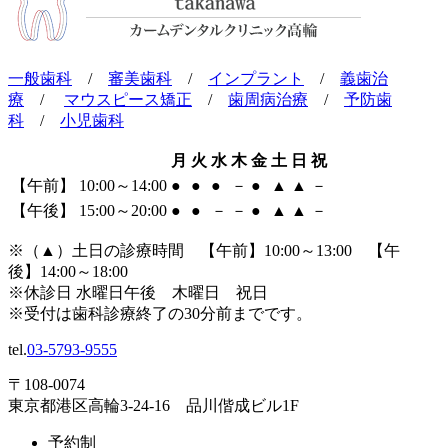
一般歯科
/
審美歯科
/
インプラント
/
義歯治
療
/
マウスピース矯正
/
歯周病治療
/
予防歯
科
/
小児歯科
月
火
水
木
金
土
日
祝
【午前】 10:00～14:00
●
●
●
－
●
▲
▲
－
【午後】 15:00～20:00
●
●
－
－
●
▲
▲
－
※（
▲
）土日の診療時間 【午前】10:00～13:00 【午
後】14:00～18:00
※休診日 水曜日午後 木曜日 祝日
※受付は歯科診療終了の30分前までです。
tel.
03-5793-9555
〒108-0074
東京都港区高輪3-24-16 品川偕成ビル1F
予約制