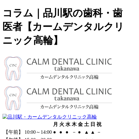
コラム｜品川駅の歯科・歯
医者【カームデンタルクリ
ニック高輪】
月
火
水
木
金
土
日
祝
【午前】 10:00～14:00
●
●
●
－
●
▲
▲
－